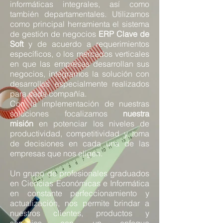
informáticas integrales, así como
también departamentales. Utilizamos
como principal herramienta el sistema
de gestión de negocios
ERP Clave de
Soft
y de acuerdo a requerimientos
específicos, o los mercados verticales
en que las empresas desarrollan sus
negocios, integramos la solución con
desarrollos especialmente realizados
para cada compañía.
Con la implementación de nuestras
soluciones focalizamos
nuestra
misión
en potenciar los niveles de
productividad, competitividad y toma
de decisiones en cada una de las
empresas que nos eligen.
Un grupo de profesionales graduados
en Ciencias Económicas e Informática
en constante perfeccionamiento y
actualización, nos permite brindar a
nuestros clientes, productos y